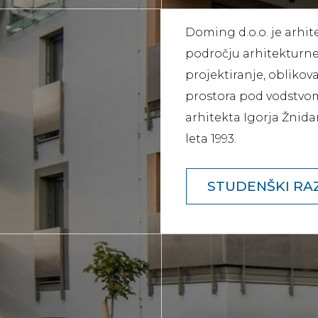
Doming d.o.o. je arhit
področju arhitekturn
projektiranje, oblikov
prostora pod vodstvo
arhitekta Igorja Žnida
leta 1993.
STUDENŠKI RA