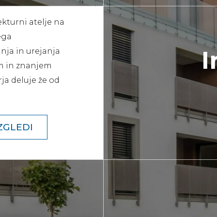
ekturni atelje na
ega
I
anja in urejanja
m in znanjem
rja deluje že od
ZGLEDI