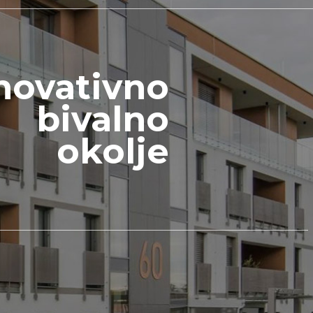
novativno
bivalno
okolje